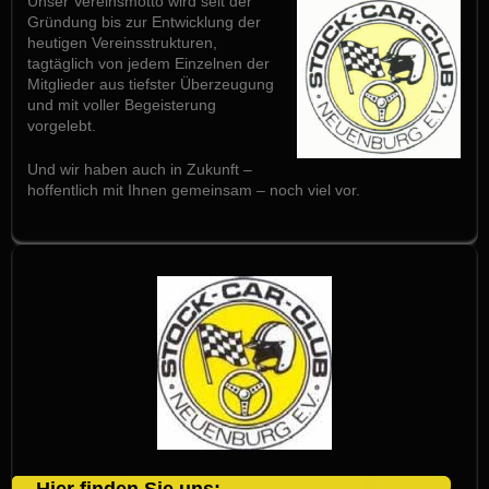
Unser Vereinsmotto wird seit der
Gründung bis zur Entwicklung der
heutigen Vereinsstrukturen,
tagtäglich von jedem Einzelnen der
Mitglieder aus tiefster Überzeugung
und mit voller Begeisterung
vorgelebt.
Und wir haben auch in Zukunft –
hoffentlich mit Ihnen gemeinsam – noch viel vor.