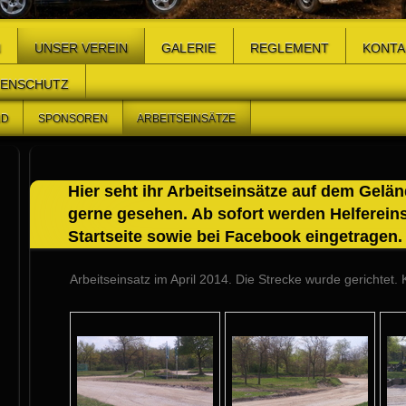
N
UNSER VEREIN
GALERIE
REGLEMENT
KONTA
TENSCHUTZ
ND
SPONSOREN
ARBEITSEINSÄTZE
Hier seht ihr Arbeitseinsätze auf dem Gelän
gerne gesehen. Ab sofort werden Helferein
Startseite sowie bei Facebook eingetragen.
Arbeitseinsatz im April 2014. Die Strecke wurde gerichtet.