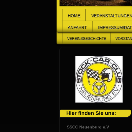
HOME
VERANSTALTUNGE
ANFAHRT
IMPRESSUM/DA
VEREINSGESCHICHTE
VORSTA
Hier finden Sie uns:
SSCC Neuenburg e.V