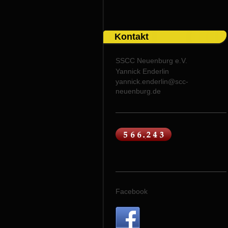
Kontakt
SSCC Neuenburg e.V.
Yannick Enderlin
yannick.enderlin@scc-
neuenburg.de
Facebook