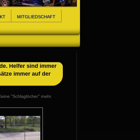
KT
MITGLIEDSCHAFT
de. Helfer sind immer
sätze immer auf der
 Keine "Schlaglöcher" mehr.